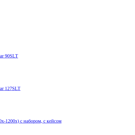
tar 90SLT
tar 127SLT
0х-1200х) с набором, с кейсом