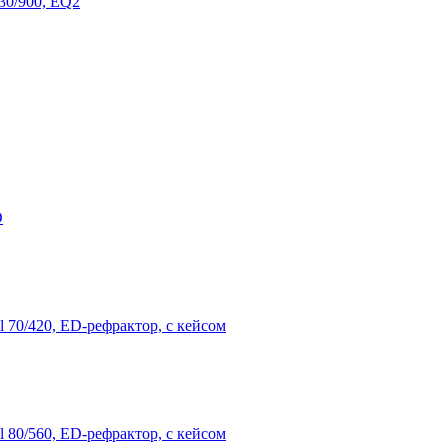
130/900, EQ2
D
l 70/420, ED-рефрактор, с кейсом
l 80/560, ED-рефрактор, с кейсом