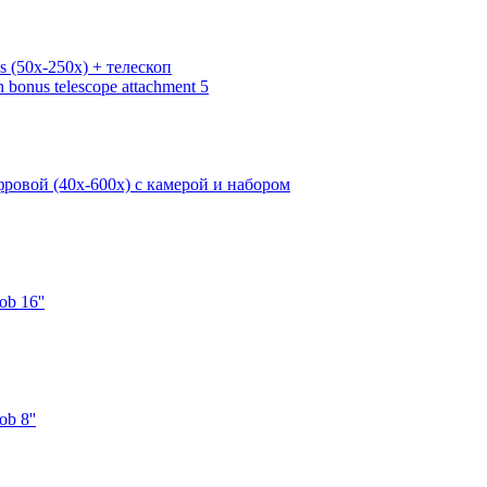
s (50х-250х) + телескоп
фровой (40х-600х) с камерой и набором
b 16''
b 8''