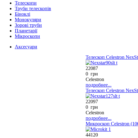
Телескопи
Труби телескопів
Біноклі
Монокуляри
Зорові труби
Планетарії
Мікроскопи
Аксесуари
Телескоп Celestron NexS
22087
0 грн
Celestron
подробнее...
Телескоп Celestron NexS
22097
0 грн
Celestron
подробнее...
Микроскоп Celestron (10
44120