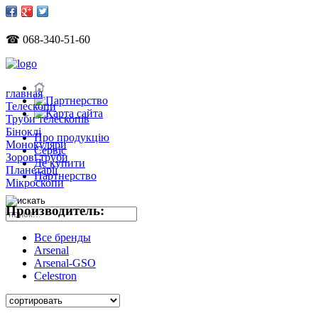
☎ 068-340-51-60
главная
Телескопи
Труби телескопів
Біноклі
Про продукцію
Монокуляри
Сервіс
Зорові труби
Де купити
Планетарії
Партнерство
Мікроскопи
Производитель:
Все бренды
Arsenal
Arsenal-GSO
Celestron