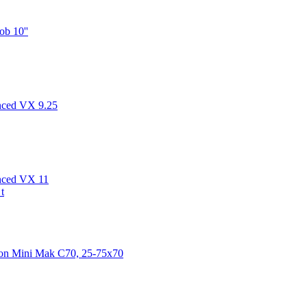
b 10''
nced VX 9.25
nced VX 11
ron Mini Mak C70, 25-75x70