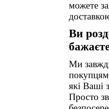
можете за
доставко
Ви розд
бажаєте
Ми завжди
покупцями
які Ваші 
Просто зв
безпосере