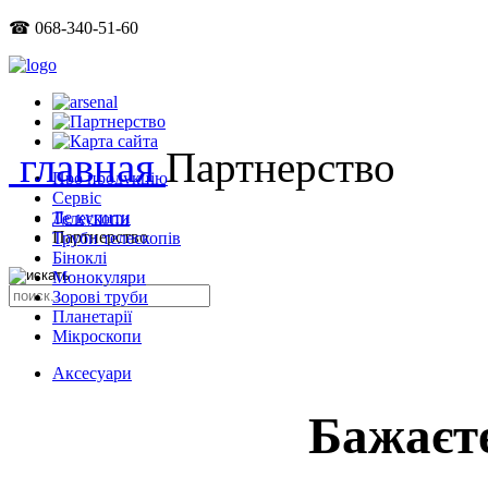
☎ 068-340-51-60
главная
Партнерство
Про продукцію
Сервіс
Де купити
Телескопи
Партнерство
Труби телескопів
Біноклі
Монокуляри
Зорові труби
Планетарії
Мікроскопи
Аксесуари
Бажаєт