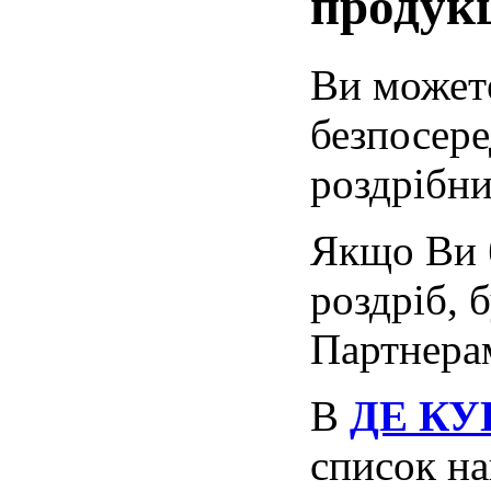
продук
Ви может
безпосере
роздрібн
Якщо Ви 
роздріб, 
Партнера
В
ДЕ К
список на