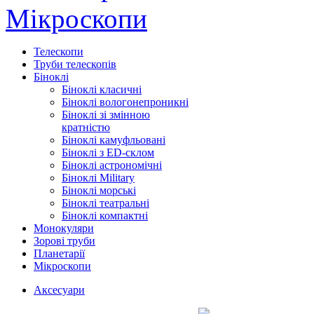
Мікроскопи
Телескопи
Труби телескопів
Біноклі
Біноклі класичні
Біноклі вологонепроникні
Біноклі зі змінною
кратністю
Біноклі камуфльовані
Біноклі з ED-склом
Біноклі астрономічні
Біноклі Military
Біноклі морські
Біноклі театральні
Біноклі компактні
Монокуляри
Зорові труби
Планетарії
Мікроскопи
Аксесуари