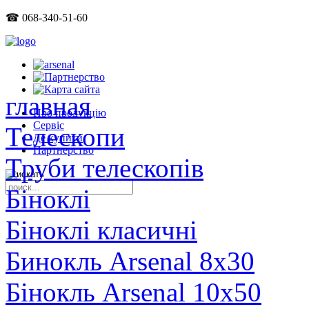
☎ 068-340-51-60
главная
Про продукцію
Сервіс
Телескопи
Де купити
Партнерство
Труби телескопів
Біноклі
Біноклі класичні
Бинокль Arsenal 8x30
Бінокль Arsenal 10x50